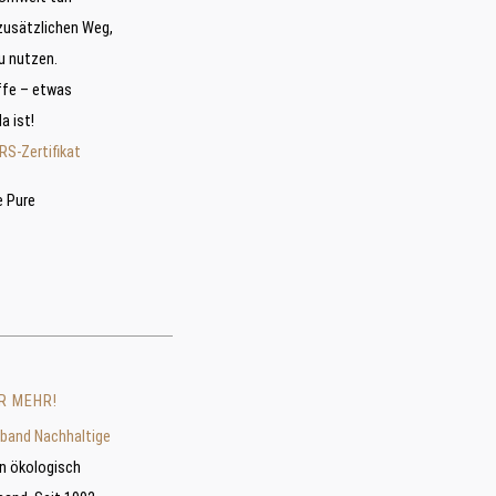
zusätzlichen Weg,
u nutzen.
ffe – etwas
a ist!
RS-Zertifikat
e Pure
R MEHR!
band Nachhaltige
in ökologisch