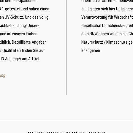
ach dem europäischen
orientierter Unternehmensver
-1 getestet und haben einen
engagieren sich hier Unterneh
en UV-Schutz. Und das völlig
Verantwortung für Wirtschaft
achbehandlung! Unsere
Gesellschaft brachenübergreif
und intensiven Farben
dem BNW haben wir nun die C
rlich. Detaillierte Angaben
Naturschutz / Klimaschutz 
 Qualitäten finden Sie auf
anzugehen.
N Anhänger am Artikel.
rung