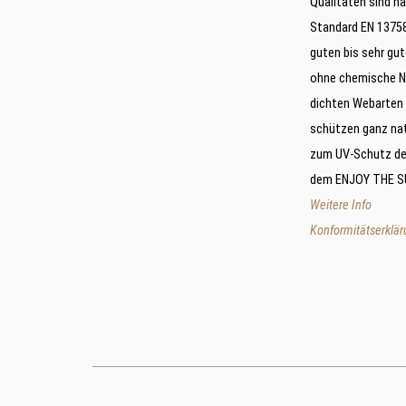
Qualitäten sind n
Standard EN 13758
guten bis sehr gut
ohne chemische N
dichten Webarten 
schützen ganz natü
zum UV-Schutz der
dem ENJOY THE SU
Weitere Info
Konformitätserklä