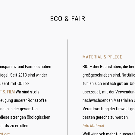
ECO & FAIR
MATERIAL & PFLEGE
ransparenz und Fairness haben
BIO – drei Buchstaben, die be
iegel: Seit 2013 sind wir der
großgeschrieben sind. Natürli
uzent mit GOTS-
fühlen sich einfach gut an. Un
T.S. FILM
Wir sind stolz
überzeugt, mit der Verwendun
rzeugung unserer Rohstoffe
nachwachsenden Materialien 
ungen in der gesamten
Verantwortung der Umwelt g
diese strengen ökologischen
besten gerecht zu werden.
ards zu erfüllen.
Info Material
rd.org
Weil wir noch mehr für unsere