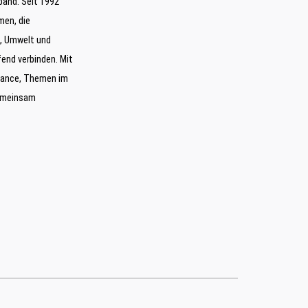
band. Seit 1992
men, die
, Umwelt und
end verbinden. Mit
hance, Themen im
gemeinsam