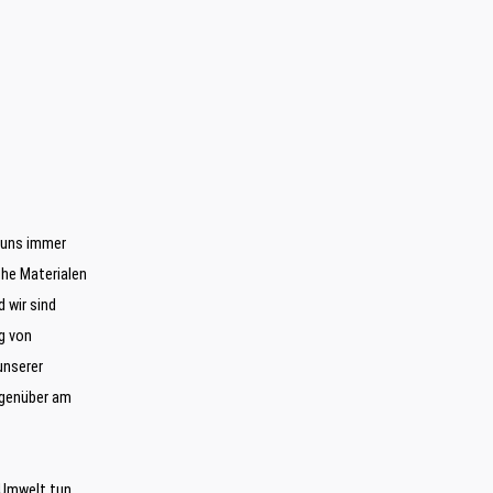
i uns immer
che Materialen
d wir sind
g von
unserer
egenüber am
 Umwelt tun