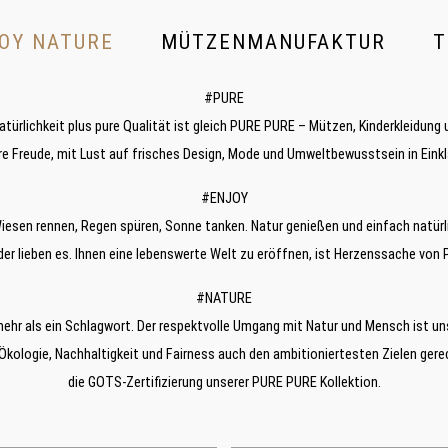
OY NATURE
MÜTZENMANUFAKTUR
T
#PURE
atürlichkeit plus pure Qualität ist gleich PURE PURE – Mützen, Kinderkleidung 
re Freude, mit Lust auf frisches Design, Mode und Umweltbewusstsein in Einkl
#ENJOY
iesen rennen, Regen spüren, Sonne tanken. Natur genießen und einfach natürli
der lieben es. Ihnen eine lebenswerte Welt zu eröffnen, ist Herzenssache von
#NATURE
 mehr als ein Schlagwort. Der respektvolle Umgang mit Natur und Mensch ist un
Ökologie, Nachhaltigkeit und Fairness auch den ambitioniertesten Zielen ger
die GOTS-Zertifizierung unserer PURE PURE Kollektion.