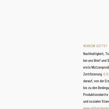
WARUM GOTS?
Nachhaltigkeit, T
bei uns Brief und S
erste Mützenprod
Zertifizierung.
G.O.
darauf, von der E
bis zu den Beding
Produktionskette 
und sozialen Stand
www.global-standa