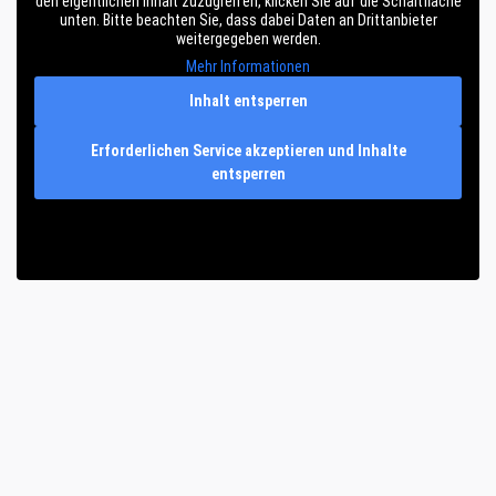
den eigentlichen Inhalt zuzugreifen, klicken Sie auf die Schaltfläche
unten. Bitte beachten Sie, dass dabei Daten an Drittanbieter
weitergegeben werden.
Mehr Informationen
Inhalt entsperren
Erforderlichen Service akzeptieren und Inhalte
entsperren